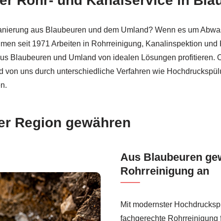
r Rohr- und Kanalservice in Bla
lsanierung aus Blaubeuren und dem Umland? Wenn es um Abwasse
ehmen seit 1971 Arbeiten in Rohrreinigung, Kanalinspektion und 
us Blaubeuren und Umland von idealen Lösungen profitieren. 
rd von uns durch unterschiedliche Verfahren wie Hochdruckspü
n.
der Region gewähren
Aus Blaubeuren gew
Rohrreinigung an
Mit modernster Hochdruckspü
fachgerechte Rohrreinigung f