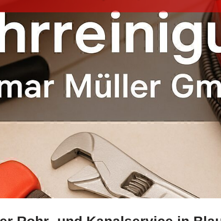
ohrreinigung sowie ✓Kanalsanierung, Kamerauntersuchung,