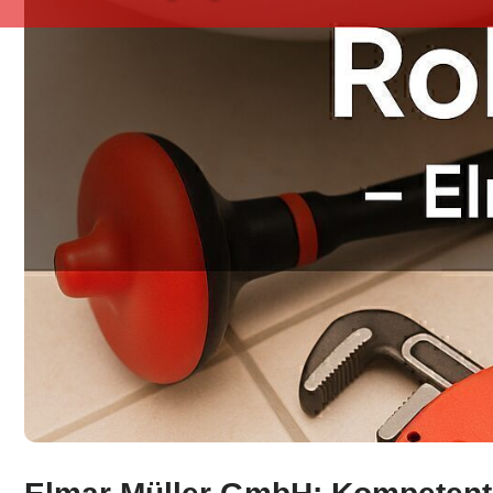
Besuchen Sie ↗️Elmar Müller GmbH für Blaubeuren zu R