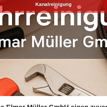
Kanalreinigung
ei ↗️Elmar Müller GmbH sowie ✓Kamerauntersuchung, Rohrr