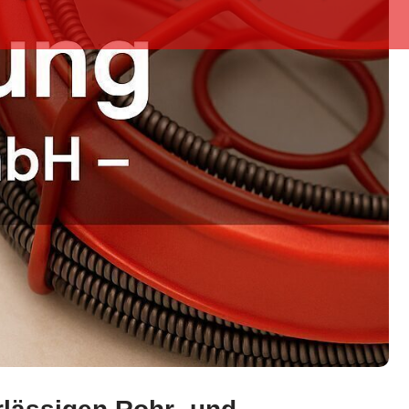
eparatur, Kanalsanierung, Kanalreinigung. ➡️ Elmar Mülle