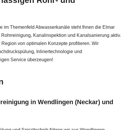
rlässigen Rohr- und
che im Themenfeld Abwasserkanäle steht Ihnen die Elmar
en Rohrreinigung, Kanalinspektion und Kanalsanierung aktiv.
r Region von optimalen Konzepte profitieren. Wir
ochdruckspülung, Inlinertechnologie und
igen Service überzeugen!
n
rreinigung in Wendlingen (Neckar) und
lung und Spiraltechnik führen wir aus Wendlingen