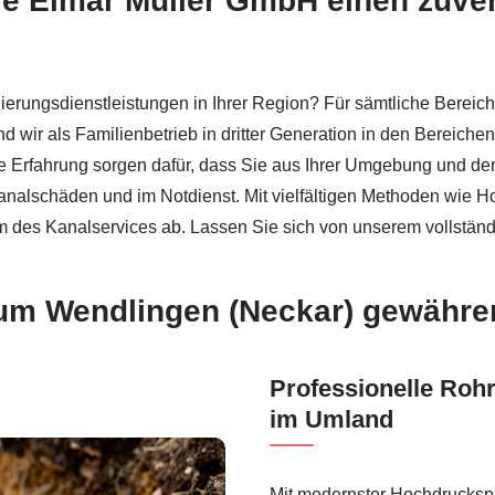
die Elmar Müller GmbH einen zuve
ierungsdienstleistungen in Ihrer Region? Für sämtliche Berei
nd wir als Familienbetrieb in dritter Generation in den Bereich
rte Erfahrung sorgen dafür, dass Sie aus Ihrer Umgebung und de
analschäden und im Notdienst. Mit vielfältigen Methoden wie H
des Kanalservices ab. Lassen Sie sich von unserem vollständ
d um Wendlingen (Neckar) gewähre
Professionelle Roh
im Umland
Mit modernster Hochdruckspü