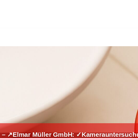
 – ↗️Elmar Müller GmbH: ✓Kamerauntersuchu